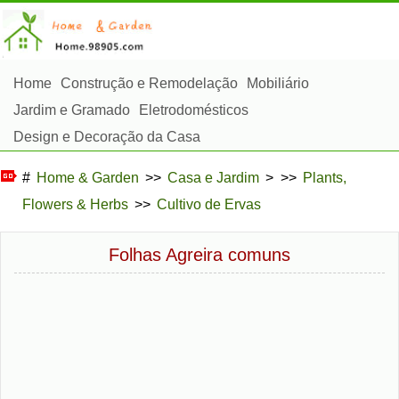
Home
Construção e Remodelação
Mobiliário
Jardim e Gramado
Eletrodomésticos
Design e Decoração da Casa
Reparos e Manutenção da Casa
Segurança em Casa
#
Home & Garden
>>
Casa e Jardim
> >>
Plants,
Serviços de Limpeza
Paisagismo e Construção Externa
Flowers & Herbs
>>
Cultivo de Ervas
Plantas, Flores e Ervas
Passatempos
Folhas Agreira comuns