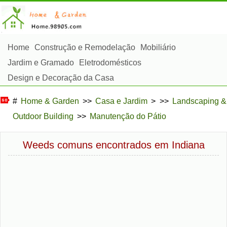
Home
Construção e Remodelação
Mobiliário
Jardim e Gramado
Eletrodomésticos
Design e Decoração da Casa
Reparos e Manutenção da Casa
Segurança em Casa
#
Home & Garden
>>
Casa e Jardim
> >>
Landscaping &
Serviços de Limpeza
Paisagismo e Construção Externa
Outdoor Building
>>
Manutenção do Pátio
Plantas, Flores e Ervas
Passatempos
Weeds comuns encontrados em Indiana