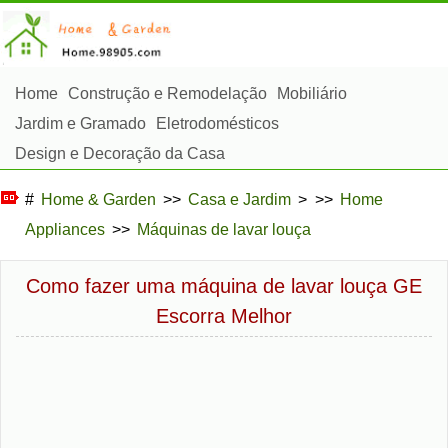
Home
Construção e Remodelação
Mobiliário
Jardim e Gramado
Eletrodomésticos
Design e Decoração da Casa
Reparos e Manutenção da Casa
Segurança em Casa
#
Home & Garden
>>
Casa e Jardim
> >>
Home
Serviços de Limpeza
Paisagismo e Construção Externa
Appliances
>>
Máquinas de lavar louça
Plantas, Flores e Ervas
Passatempos
Como fazer uma máquina de lavar louça GE
Escorra Melhor