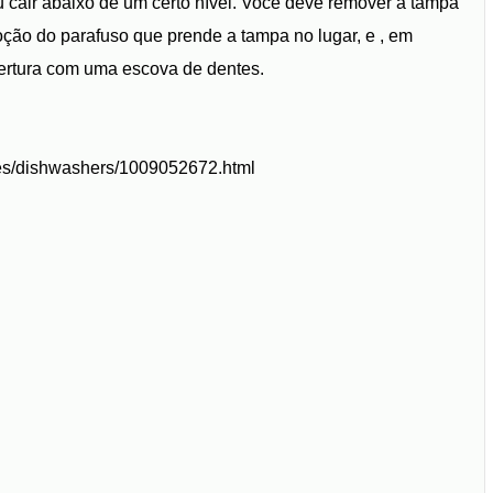
ou cair abaixo de um certo nível. Você deve remover a tampa
moção do parafuso que prende a tampa no lugar, e , em
obertura com uma escova de dentes.
ces/dishwashers/1009052672.html