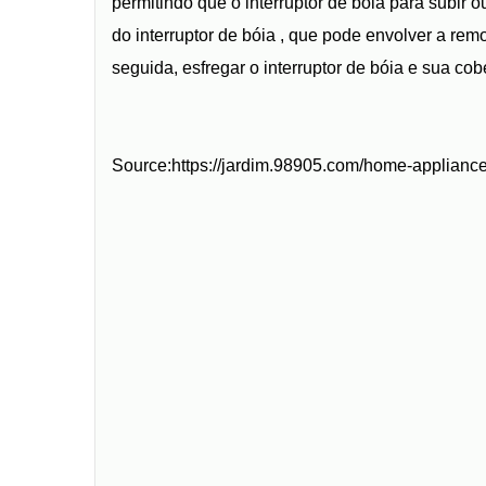
permitindo que o interruptor de bóia para subir 
do interruptor de bóia , que pode envolver a re
seguida, esfregar o interruptor de bóia e sua c
Source:https://jardim.98905.com/home-applian