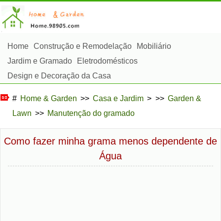
Home
Construção e Remodelação
Mobiliário
Jardim e Gramado
Eletrodomésticos
Design e Decoração da Casa
Reparos e Manutenção da Casa
Segurança em Casa
#
Home & Garden
>>
Casa e Jardim
> >>
Garden &
Serviços de Limpeza
Paisagismo e Construção Externa
Lawn
>>
Manutenção do gramado
Plantas, Flores e Ervas
Passatempos
Como fazer minha grama menos dependente de
Água