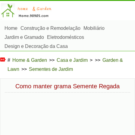
Home
Construção e Remodelação
Mobiliário
Jardim e Gramado
Eletrodomésticos
Design e Decoração da Casa
Reparos e Manutenção da Casa
Segurança em Casa
#
Home & Garden
>>
Casa e Jardim
> >>
Garden &
Serviços de Limpeza
Paisagismo e Construção Externa
Lawn
>>
Sementes de Jardim
Plantas, Flores e Ervas
Passatempos
Como manter grama Semente Regada