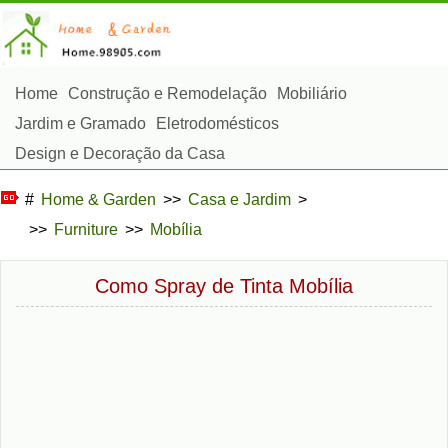
Home
Construção e Remodelação
Mobiliário
Jardim e Gramado
Eletrodomésticos
Design e Decoração da Casa
Reparos e Manutenção da Casa
Segurança em Casa
#
Home & Garden
>>
Casa e Jardim
>
Serviços de Limpeza
Paisagismo e Construção Externa
>>
Furniture
>>
Mobília
Plantas, Flores e Ervas
Passatempos
Como Spray de Tinta Mobília