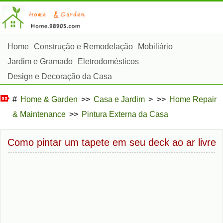
Home
Construção e Remodelação
Mobiliário
Jardim e Gramado
Eletrodomésticos
Design e Decoração da Casa
Reparos e Manutenção da Casa
Segurança em Casa
#
Home & Garden
>>
Casa e Jardim
> >>
Home Repair
Serviços de Limpeza
Paisagismo e Construção Externa
& Maintenance
>>
Pintura Externa da Casa
Plantas, Flores e Ervas
Passatempos
Como pintar um tapete em seu deck ao ar livre