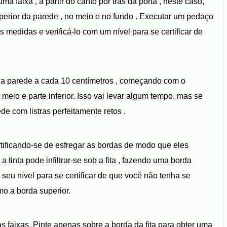
ma faixa , a partir do canto por trás da porta , neste caso,
perior da parede , no meio e no fundo . Executar um pedaço
 medidas e verificá-lo com um nível para se certificar de
da parede a cada 10 centímetros , começando com o
meio e parte inferior. Isso vai levar algum tempo, mas se
de com listras perfeitamente retos .
tificando-se de esfregar as bordas de modo que eles
 tinta pode infiltrar-se sob a fita , fazendo uma borda
 seu nível para se certificar de que você não tenha se
mo a borda superior.
s faixas. Pinte apenas sobre a borda da fita para obter uma