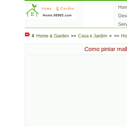
Ho
Des
Ser
Pas
#
Home & Garden
>>
Casa e Jardim
> >>
Ho
Como pintar malh