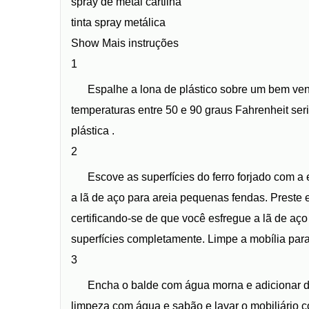
spray de metal cartilha
tinta spray metálica
Show Mais instruções
1
Espalhe a lona de plástico sobre um bem vent
temperaturas entre 50 e 90 graus Fahrenheit seri
plástica .
2
Escove as superfícies do ferro forjado com a
a lã de aço para areia pequenas fendas. Preste 
certificando-se de que você esfregue a lã de aç
superfícies completamente. Limpe a mobília para
3
Encha o balde com água morna e adicionar do
limpeza com água e sabão e lavar o mobiliário