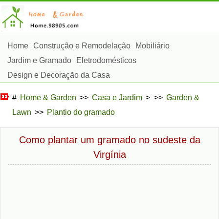
Home
Construção e Remodelação
Mobiliário
Jardim e Gramado
Eletrodomésticos
Design e Decoração da Casa
Reparos e Manutenção da Casa
Segurança em Casa
#
Home & Garden
>>
Casa e Jardim
> >>
Garden &
Serviços de Limpeza
Paisagismo e Construção Externa
Lawn
>>
Plantio do gramado
Plantas, Flores e Ervas
Passatempos
Como plantar um gramado no sudeste da
Virgínia