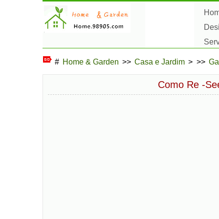
Ho
Des
Ser
Pas
#
Home & Garden
>>
Casa e Jardim
> >>
Ga
Como Re -Se