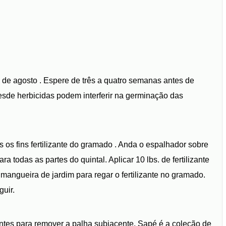
l de agosto . Espere de três a quatro semanas antes de
sde herbicidas podem interferir na germinação das
s fins fertilizante do gramado . Anda o espalhador sobre
a todas as partes do quintal. Aplicar 10 lbs. de fertilizante
angueira de jardim para regar o fertilizante no gramado.
guir.
es para remover a palha subjacente. Sapé é a coleção de