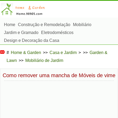
Home
Construção e Remodelação
Mobiliário
Jardim e Gramado
Eletrodomésticos
Design e Decoração da Casa
Reparos e Manutenção da Casa
Segurança em Casa
#
Home & Garden
>>
Casa e Jardim
> >>
Garden &
Serviços de Limpeza
Paisagismo e Construção Externa
Lawn
>>
Mobiliário de Jardim
Plantas, Flores e Ervas
Passatempos
Como remover uma mancha de Móveis de vime