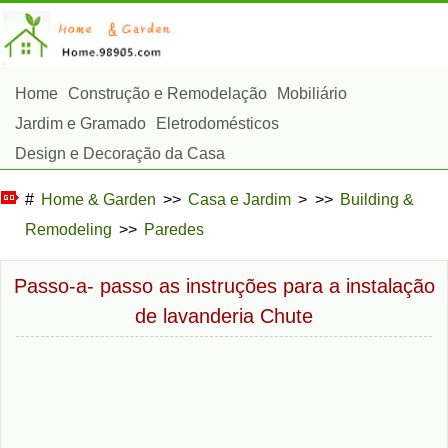
Home
Construção e Remodelação
Mobiliário
Jardim e Gramado
Eletrodomésticos
Design e Decoração da Casa
Reparos e Manutenção da Casa
Segurança em Casa
#
Home & Garden
>>
Casa e Jardim
> >>
Building &
Serviços de Limpeza
Paisagismo e Construção Externa
Remodeling
>>
Paredes
Plantas, Flores e Ervas
Passatempos
Passo-a- passo as instruções para a instalação
de lavanderia Chute