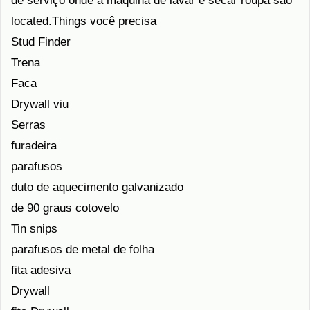
de serviço onde a máquina de lavar e secar roupa são
located.Things você precisa
Stud Finder
Trena
Faca
Drywall viu
Serras
furadeira
parafusos
duto de aquecimento galvanizado
de 90 graus cotovelo
Tin snips
parafusos de metal de folha
fita adesiva
Drywall